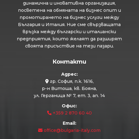
динамична и иновативна организация,
посветена на обмяната на бизнес опит и
промотирането на бизнес услуги между
България и Италия. Ние сме свързващата
връзка между български и италиански
предприятия, които желаят да разширят
своята присъствие на тези пазари.
Контакти
Адрес:
гр. София, п.к. 1616,
р-н Витоша, кв. Бояна,
ул. Герганица № 7, ет. 3, ап. 14
Офис:
+359 2 870 60 40
Email:
office@bulgaria-italy.com