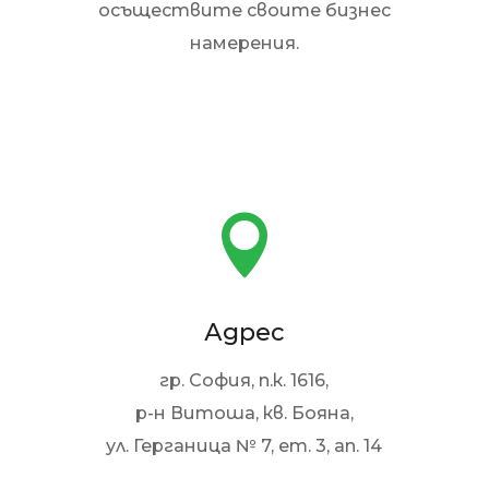
осъществите своите бизнес
намерения.

Адрес
гр. София, п.к. 1616,
р-н Витоша, кв. Бояна,
ул. Герганица № 7, ет. 3, ап. 14